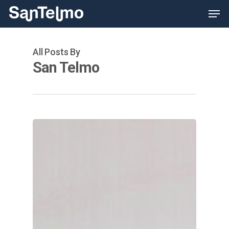
Skip
Men
to
main
content
All Posts By
San Telmo