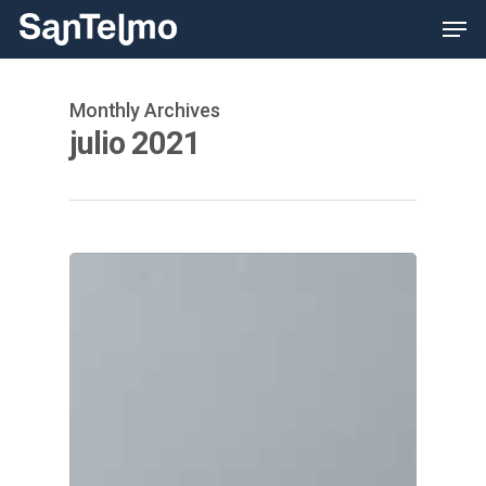
Skip
Men
to
main
content
Monthly Archives
julio 2021