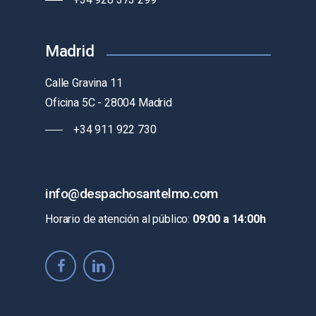
Madrid
Calle Gravina 11
Oficina 5C - 28004 Madrid
+34 911 922 730
i
n
f
o
@
d
e
s
p
a
c
h
o
s
a
n
t
e
l
m
o
.
c
o
m
Horario de atención al público:
09:00 a 14:00h