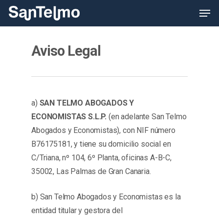
Skip
Men
to
main
content
Aviso Legal
a)
SAN TELMO ABOGADOS Y
ECONOMISTAS S.L.P.
(en adelante San Telmo
Abogados y Economistas), con NIF número
B76175181, y tiene su domicilio social en
C/Triana, nº 104, 6º Planta, oficinas A-B-C,
35002, Las Palmas de Gran Canaria.
b) San Telmo Abogados y Economistas es la
entidad titular y gestora del