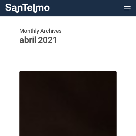
Skip
Men
to
main
content
Monthly Archives
abril 2021