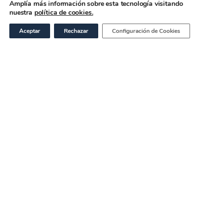
Amplía más información sobre esta tecnología visitando
nuestra
política de cookies.
Aceptar
Rechazar
Configuración de Cookies
Tributario
Calendario de la
declaración de la renta
2020